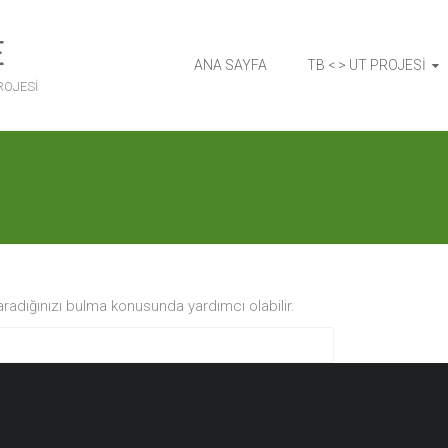
E
ANA SAYFA
TB < > UT PROJESİ
ROJESİ
radığınızı bulma konusunda yardımcı olabilir.