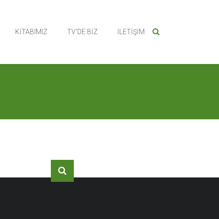
KİTABIMIZ
TV’DE BİZ
İLETİŞİM